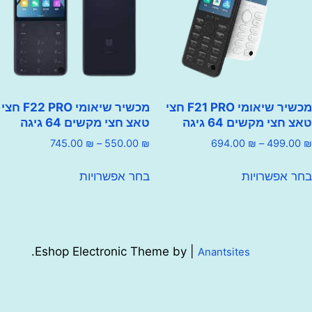
בעמוד
האפשרויות
המוצר
בעמוד
המוצר
מכשיר שיאומי F21 PRO חצי
מכשיר שיאומי F22 PRO חצי
י מקשים 64 גיגה
טאצ חצי מקשים 64 גיגה
טווח
טווח
745.00
₪
–
550.00
₪
694.00
₪
–
499
מחירים:
מחירים:
למוצר
למוצר
פשרויות
בחר אפשרויות
זה
זה
עד
עד
יש
יש
מספר
מספר
סוגים.
סוגים.
ניתן
ניתן
.
Eshop Electronic Theme by |
Anantsites
לבחור
לבחור
את
את
האפשרויות
האפשרויות