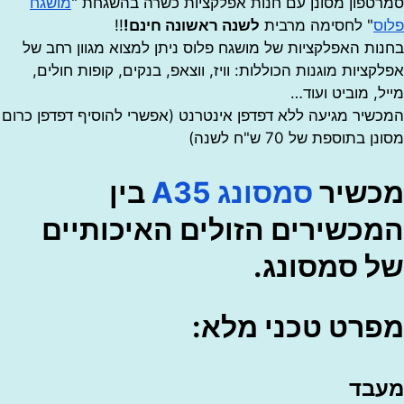
ון מסונן עם חנות אפלקציות כשרה בהשגחת "
מושגח
" לחסימה מרבית
לשנה ראשונה חינם!
!!
 האפלקציות של מושגח פלוס ניתן למצוא מגוון רחב של
יות מוגנות הכוללות: וויז, ווצאפ, בנקים, קופות חולים,
 מוביט ועוד…
ר מגיעה ללא דפדפן אינטרנט (אפשרי להוסיף דפדפן כרום
וספת של 70 ש"ח לשנה)
שיר
סמסונג A35
בין
שירים הזולים האיכותיים
סמסונג.
רט טכני מלא:
ד