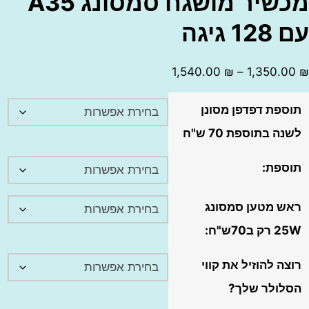
מכשיר מושגח סמסונג A35
יגה
טווח
1,540.00
₪
–
1,350
מחירים:
פת דפדפן מסונן
עד
 בתוספת 70 ש"ח
פת:
 מטען סמסונג
7ש"ח:
 להוזיל את קווי
ולר שלך?