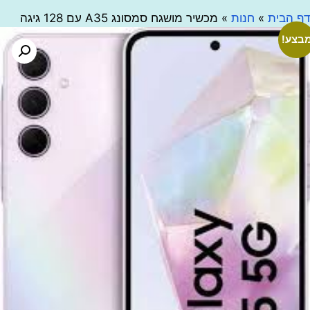
בית
»
חנות
»
מכשיר מושגח סמסונג A35 עם 128 גיגה