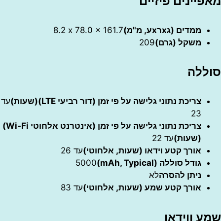
ינים פיזיים
ממדים (גxרxע, מ"מ)
‎8.2 x 78.0 x 161.7‎
משקל (גרם)
209
לה
צריכת נתוני גלישה על פי זמן (דור רביעי LTE)(שעות)
עד
23
צריכת נתוני גלישה על פי זמן (אינטרנט אלחוטי Wi-Fi)
(שעות)
עד 22
אורך קטע וידאו (שעות, אלחוטי)
עד 26
גודל סוללה (mAh, Typical)
5000
ניתן להסרה
לא
אורך קטע שמע (שעות, אלחוטי)
עד 83
 ווידאו