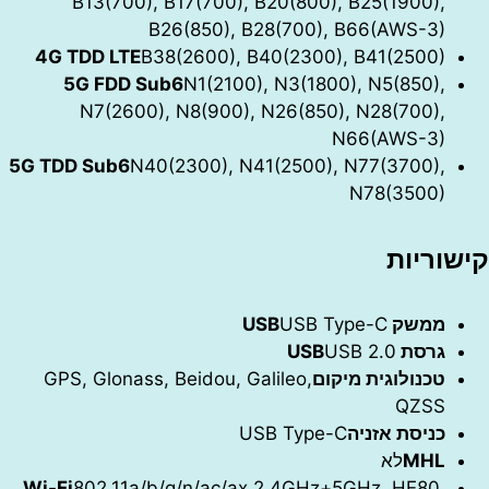
B13(700), B17(700), B20(800), B25(1900),
B26(850), B28(700), B66(AWS-3)
4G TDD LTE
B38(2600), B40(2300), B41(2500)
5G FDD Sub6
N1(2100), N3(1800), N5(850),
N7(2600), N8(900), N26(850), N28(700),
N66(AWS-3)
5G TDD Sub6
N40(2300), N41(2500), N77(3700),
N78(3500)
וריות
ממשק USB
USB Type-C
גרסת USB
USB 2.0
טכנולוגית מיקום
GPS, Glonass, Beidou, Galileo,
QZSS
כניסת אזניה
USB Type-C
MHL
לא
Wi-Fi
802.11a/b/g/n/ac/ax 2.4GHz+5GHz, HE80,