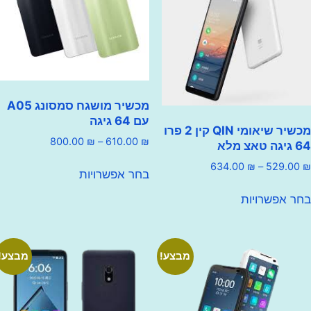
מכשיר מושגח סמסונג A05
עם 64 גיגה
מכשיר שיאומי QIN קין 2 פרו
טווח
800.00
₪
–
610.00
₪
מחירים:
למוצר
טווח
634.00
₪
–
529
בחר אפשרויות
זה
מחירים:
עד
למוצר
יש
פשרויות
זה
עד
מספר
יש
סוגים.
מספר
ניתן
סוגים.
מבצע!
מבצע!
לבחור
ניתן
את
לבחור
האפשרויות
את