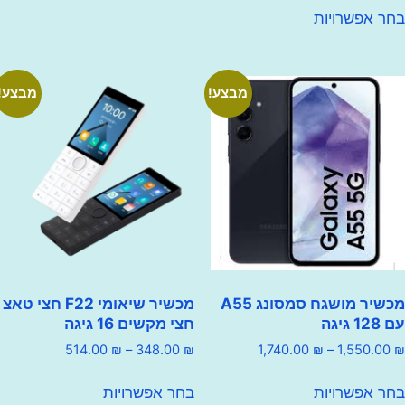
למוצר
עד
פשרויות
יש
זה
עד
מספר
יש
סוגים.
מספר
ניתן
סוגים.
מבצע!
מבצע!
לבחור
ניתן
את
לבחור
האפשרויות
את
בעמוד
האפשרויות
המוצר
בעמוד
המוצר
מכשיר מושגח סמסונג A55
מכשיר שיאומי F22 חצי טאצ
חצי מקשים 16 גיגה
טווח
טווח
514.00
₪
–
348.00
₪
1,740.00
₪
–
1,550
מחירים:
מחירים:
למוצר
למוצר
פשרויות
בחר אפשרויות
זה
זה