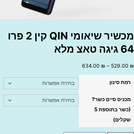
מכשיר שיאומי QIN קין 2 פרו
מלא
טווח
634.00
₪
–
529.
מחירים:
 סינון
עד
יס סיים כשר?
(כשר בתוספת 5
ים)