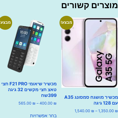
רים קשורים
מבצע!
מבצע!
מכשיר שיאומי F21 PRO חצי
טאצ חצי מקשים 32 גיגה
399שח
מכשיר מושגח סמסונג A35
טווח
565.00
₪
–
400.00
₪
מחירים:
טווח
למוצר
1,540.00
₪
–
1,350
בחר אפשרויות
מחירים:
זה