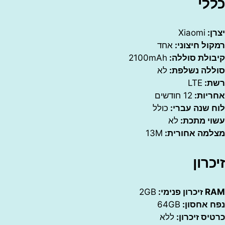
י
Xiaomi
 חיצוני:
אחד
לת סוללה:
2100mAh
ה נשלפת:
לא
LTE
ות:
12 חודשים
שנה עברי:
כולל
 מתכת:
לא
ה אחורית:
13M
ון
י:
2GB
אחסון:
64GB
 זיכרון:
ללא