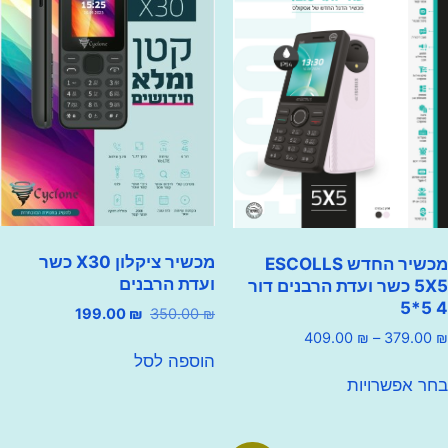
מכשיר ציקלון X30 כשר
מכשיר החדש ESCOLLS
ועדת הרבנים
5X5 כשר ועדת הרבנים דור
המחיר
המחיר
199.00
₪
350.00
₪
המקורי
הנוכחי
טווח
409.00
₪
–
379.
היה:
הוא:
מחירים:
הוספה לסל
למוצר
199.00 ₪.
350.00 ₪.
 אפשרויות
זה
עד
יש
מספר