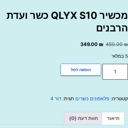
מכשיר QLYX S10 כשר ועדת
בנים
המחיר
המחיר
349.00
₪
450.0
המקורי
הנוכחי
היה:
הוא:
349.00 ₪.
450.00 ₪.
ת
הוספה לסל
יר
Q
וריה:
פלאפונים כשרים
תגית:
דור 4
ת
נים
תיאור
חוות דעת (0)